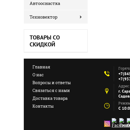
Автооснастка
Техновектор
ТОВАРЫ СО
СКИДКОЙ
Главная
Горяч
+7(84
О нас
+7(93
Вопросы и ответы
Адрес:
Связаться с нами
г. Сар
Садов
Доставка товара
Режим
Контакты
C 10: