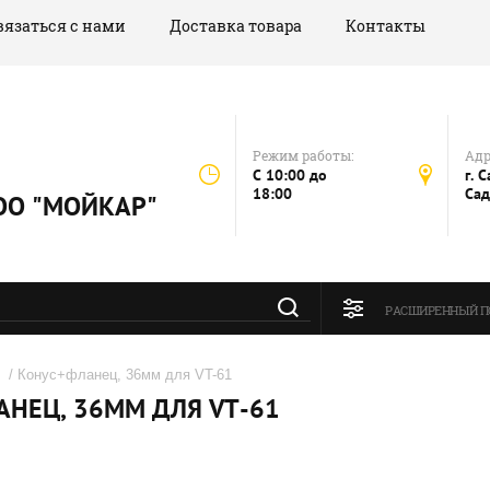
вязаться с нами
Доставка товара
Контакты
Режим работы:
Адр
C 10:00 до
г. 
18:00
Сад
 ООО "МОЙКАР"
РАСШИРЕННЫЙ П
/ Конус+фланец, 36мм для VT-61
НЕЦ, 36ММ ДЛЯ VT-61