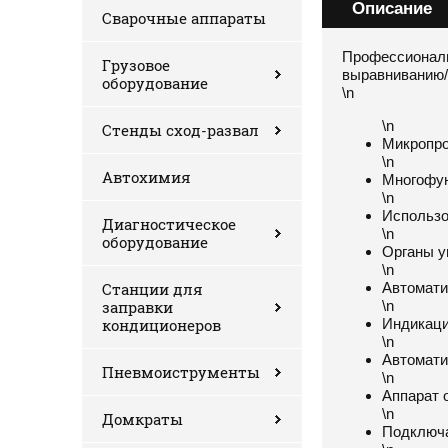
Описание
Сварочные аппараты
Профессиональ
Грузовое
выравниванию/р
оборудование
\n
\n
Стенды сход-развал
Микропро
\n
Автохимия
Многофун
\n
Использо
Диагностическое
\n
оборудование
Органы у
\n
Станции для
Автомати
заправки
\n
кондиционеров
Индикаци
\n
Автомати
Пневмоиструменты
\n
Аппарат 
\n
Домкраты
Подключа