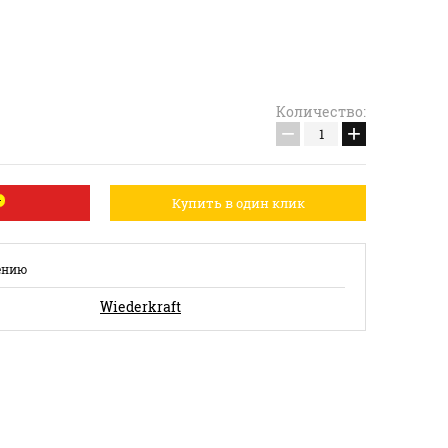
Количество:
−
+
Купить в один клик
ению
Wiederkraft