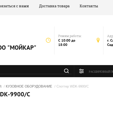
вязаться с нами
Доставка товара
Контакты
Режим работы:
Адр
C 10:00 до
г. 
18:00
Сад
 ООО "МОЙКАР"
РАСШИРЕННЫЙ П
t
/
КУЗОВНОЕ ОБОРУДОВАНИЕ
/ Споттер WDK-9900/C
DK-9900/C