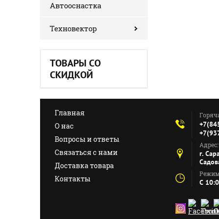
Автооснастка
Техновектор
ТОВАРЫ СО
СКИДКОЙ
Главная
Горяч
+7(84
О нас
+7(93
Вопросы и ответы
Адрес:
Связаться с нами
г. Сар
Садов
Доставка товара
Режим
Контакты
C 10: