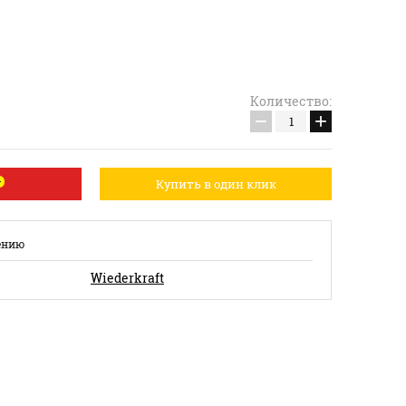
Количество:
−
+
Купить в один клик
ению
Wiederkraft