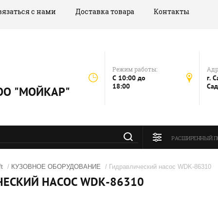
вязаться с нами
Доставка товара
Контакты
Режим работы:
Адр
C 10:00 до
г. 
18:00
Сад
 ООО "МОЙКАР"
РАСШИРЕННЫЙ П
t
/
КУЗОВНОЕ ОБОРУДОВАНИЕ
/ Гидравлический насос WDK-86310
ЧЕСКИЙ НАСОС WDK-86310